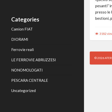
pesanti” i
presso le 
bestioni, 
Categories
Camion FIAT
3182 vie
DIORAMI
Ferrovie reali
© 2026 AT
LE FERROVIE ABRUZZESI
NONOMOLOGATI
PESCARA CENTRALE
Uncategorized