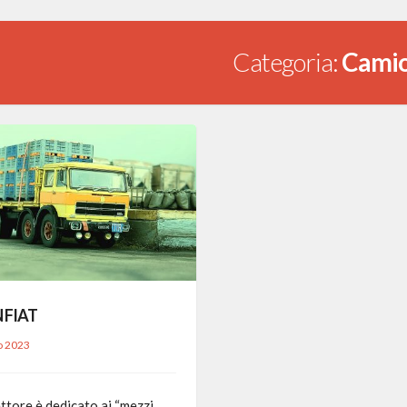
Categoria:
Camio
 FIAT
o 2023
ttore è dedicato ai “mezzi