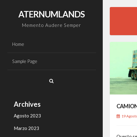
Skip
to
ATERNUMLANDS
content
Memento Audere Semper
Home
Sample Page
Archives
CAMION
Agosto 2023
19 Agost
Marzo 2023
Questo se